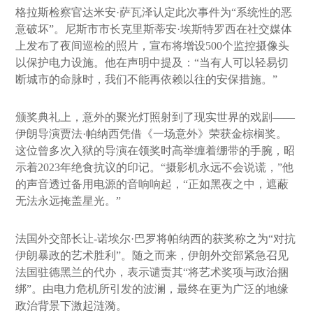
格拉斯检察官达米安·萨瓦泽认定此次事件为“系统性的恶
意破坏”。尼斯市市长克里斯蒂安·埃斯特罗西在社交媒体
上发布了夜间巡检的照片，宣布将增设500个监控摄像头
以保护电力设施。他在声明中提及：“当有人可以轻易切
断城市的命脉时，我们不能再依赖以往的安保措施。”
颁奖典礼上，意外的聚光灯照射到了现实世界的戏剧——
伊朗导演贾法·帕纳西凭借《一场意外》荣获金棕榈奖。
这位曾多次入狱的导演在领奖时高举缠着绷带的手腕，昭
示着2023年绝食抗议的印记。“摄影机永远不会说谎，”他
的声音透过备用电源的音响响起，“正如黑夜之中，遮蔽
无法永远掩盖星光。”
法国外交部长让-诺埃尔·巴罗将帕纳西的获奖称之为“对抗
伊朗暴政的艺术胜利”。随之而来，伊朗外交部紧急召见
法国驻德黑兰的代办，表示谴责其“将艺术奖项与政治捆
绑”。由电力危机所引发的波澜，最终在更为广泛的地缘
政治背景下激起涟漪。