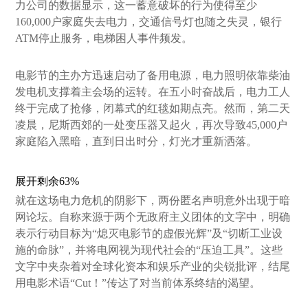
力公司的数据显示，这一蓄意破坏的行为使得至少
160,000户家庭失去电力，交通信号灯也随之失灵，银行
ATM停止服务，电梯困人事件频发。
电影节的主办方迅速启动了备用电源，电力照明依靠柴油
发电机支撑着主会场的运转。在五小时奋战后，电力工人
终于完成了抢修，闭幕式的红毯如期点亮。然而，第二天
凌晨，尼斯西郊的一处变压器又起火，再次导致45,000户
家庭陷入黑暗，直到日出时分，灯光才重新洒落。
展开剩余63%
就在这场电力危机的阴影下，两份匿名声明意外出现于暗
网论坛。自称来源于两个无政府主义团体的文字中，明确
表示行动目标为“熄灭电影节的虚假光辉”及“切断工业设
施的命脉”，并将电网视为现代社会的“压迫工具”。这些
文字中夹杂着对全球化资本和娱乐产业的尖锐批评，结尾
用电影术语“Cut！”传达了对当前体系终结的渴望。