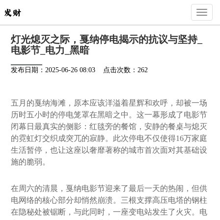
Toggl
naviga
灯光熄灭之际，戛纳停电揭示的抗议与坚持_
电影节_电力_黑暗
发布日期：2025-06-26 08:03 点击次数：262
五月的戛纳海滩，原本应该洋溢着星辉和欢呼，却被一场
历时五小时的停电笼罩在黑暗之中。这一幕形成了电影节
闭幕日最真实的侧影：红毯旁的餐馆，安静的餐桌与熄灭
的霓虹灯交织成突兀的寂静。此次停电不仅使得16万家庭
生活暂停，也让这座以奢靡著称的城市首次面对其基础设
施的脆弱。
在周六的清晨，戛纳电影节迎来了最后一天的热闹，但供
电网络的核心部分却悄然崩溃。三根支撑高压电塔的钢柱
在隐秘处被锯断，与此同时，一座变电站发生了火灾。电