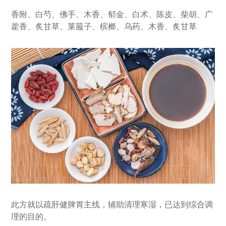
香附、白芍、佛手、木香、郁金、白术、陈皮、柴胡、广
藿香、炙甘草、莱菔子、槟榔、乌药、木香、炙甘草
此方就以疏肝健脾胃主线，辅助清理寒湿，已达到综合调
理的目的。