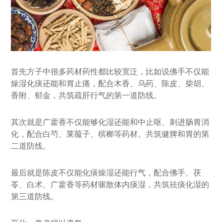
首先方子中很多药材药性都比较宽泛，比如说佛手不仅能
燥湿化痰还能和胃止痛，配合木香、乌药、陈皮、柴胡、
香附、郁金，共筑疏肝行气的第一道防线。
其次就是广藿香不仅能够化湿还能和中止呕、刺进肠胃消
化，配合白芍、莱菔子、槟榔等药材。共筑健脾和胃的第
二道防线。
最后就是陈皮不仅能化痰燥湿还能行气，配合佛手、茯
苓、白术、广藿香等药材驱散体内痰湿，共筑祛痰化湿的
第三道防线。