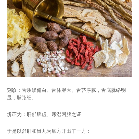
刻诊：舌质淡偏白、舌体胖大、舌苔厚腻，舌底脉络明
显，脉弦细。
辨证为：肝郁脾虚、寒湿困脾之证
于是以舒肝和胃丸为底方开出了一方：